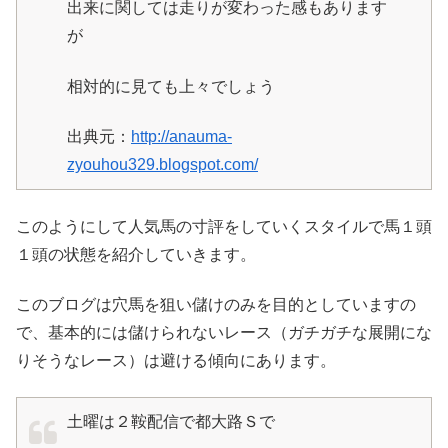
出来に関しては走りが変わった感もあります
が
相対的に見ても上々でしょう
出典元：
http://anauma-
zyouhou329.blogspot.com/
このようにして人気馬の寸評をしていくスタイルで馬１頭
１頭の状態を紹介していきます。
このブログは穴馬を狙い儲けのみを目的としていますの
で、基本的には儲けられないレース（ガチガチな展開にな
りそうなレース）は避ける傾向にあります。
土曜は２鞍配信で都大路Ｓで