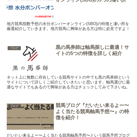
地方競馬指数予想の水分ボンバーオンライン(SBO)の特徴と凄い所を
厳選紹介していきます。地方競馬に興味がある方は特に必見ですよ！
黒の馬券師は軸馬探しに最適！サ
ブログ
イトの5つの特徴を詳しく紹介
ネット上に無数に存在している競馬サイトの中でも黒の馬券師という
サイトについて詳しくご紹介していきたいと思います。軸馬選びに最
適なサイトでもあるので興味がある方はチェックしてみて下さいね。
競馬ブログ『だいたい来るよー〜
ブログ
よく当たる競馬軸馬予想〜』の特
徴を紹介！
だいたい来るよー〜よく当たる競馬軸馬予想〜という競馬予想ブログ