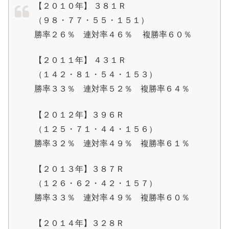
【２０１０年】 ３８１Ｒ
（９８・７７・５５・１５１）
勝率２６％ 連対率４６％ 複勝率６０％
【２０１１年】 ４３１Ｒ
（１４２・８１・５４・１５３）
勝率３３％ 連対率５２％ 複勝率６４％
【２０１２年】３９６Ｒ
（１２５・７１・４４・１５６）
勝率３２％ 連対率４９％ 複勝率６１％
【２０１３年】３８７Ｒ
（１２６・６２・４２・１５７）
勝率３３％ 連対率４９％ 複勝率６０％
【２０１４年】３２８Ｒ