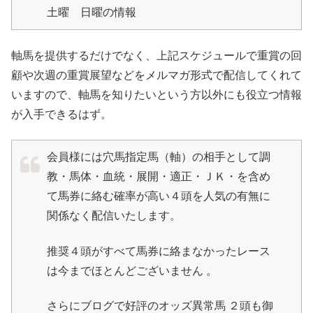
土曜 日曜の情報
軸馬を提供するだけでなく、上記スケジュールで重賞の回
顧や次週の重賞展望などをメルマガ形式で配信してくれて
いますので、軸馬を知りたいという方以外にも役立つ情報
が入手できるはず。
会員様には穴馬指定馬（軸）の相手として調
教・馬体・血統・展開・適正・ＪＫ・を含め
て馬券に絡む確率が高い４頭を人気の有無に
関係なく配信いたします。
推奨４頭がすべて馬券に絡まなかったレース
は今までほとんどございません 。
さらにブログで好評のオッズ異常馬 ２頭も御