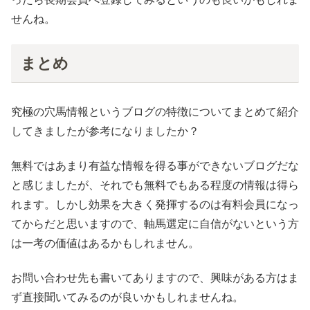
せんね。
まとめ
究極の穴馬情報というブログの特徴についてまとめて紹介
してきましたが参考になりましたか？
無料ではあまり有益な情報を得る事ができないブログだな
と感じましたが、それでも無料でもある程度の情報は得ら
れます。しかし効果を大きく発揮するのは有料会員になっ
てからだと思いますので、軸馬選定に自信がないという方
は一考の価値はあるかもしれません。
お問い合わせ先も書いてありますので、興味がある方はま
ず直接聞いてみるのが良いかもしれませんね。