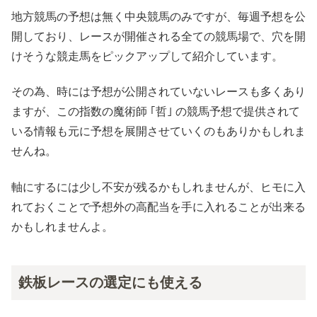
地方競馬の予想は無く中央競馬のみですが、毎週予想を公
開しており、レースが開催される全ての競馬場で、穴を開
けそうな競走馬をピックアップして紹介しています。
その為、時には予想が公開されていないレースも多くあり
ますが、この指数の魔術師 ｢哲｣ の競馬予想で提供されて
いる情報も元に予想を展開させていくのもありかもしれま
せんね。
軸にするには少し不安が残るかもしれませんが、ヒモに入
れておくことで予想外の高配当を手に入れることが出来る
かもしれませんよ。
鉄板レースの選定にも使える