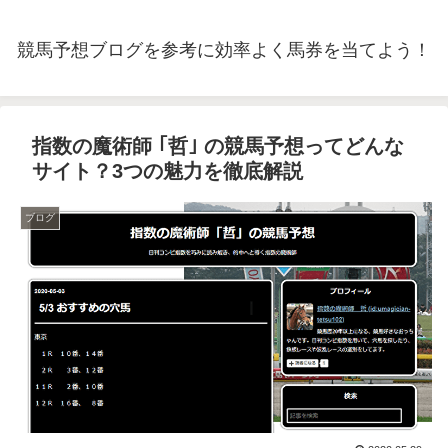
競馬予想ブログを参考に効率よく馬券を当てよう！
指数の魔術師 ｢哲｣ の競馬予想ってどんな
サイト？3つの魅力を徹底解説
ブログ